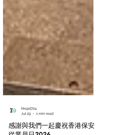
hkspd724
Jul 29
1 min read