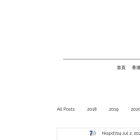
首頁
香
All Posts
2018
2019
202
hkspd724
Jul 2, 20