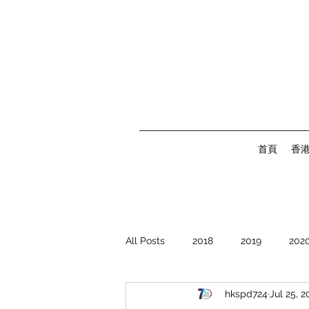
首頁
香
All Posts
2018
2019
202
hkspd724
Jul 25, 2