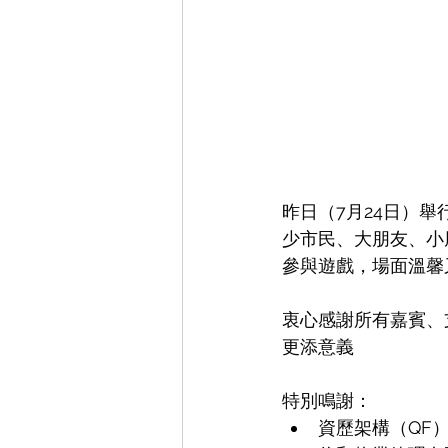
昨日（7月24日）
少市民、大朋友、小
參與遊戲，場面溫馨
衷心感謝所有嘉賓、
更添意義
特別鳴謝：
資歷架構（QF