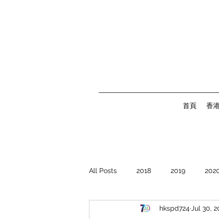
首頁
香
All Posts
2018
2019
202
hkspd724
Jul 30, 