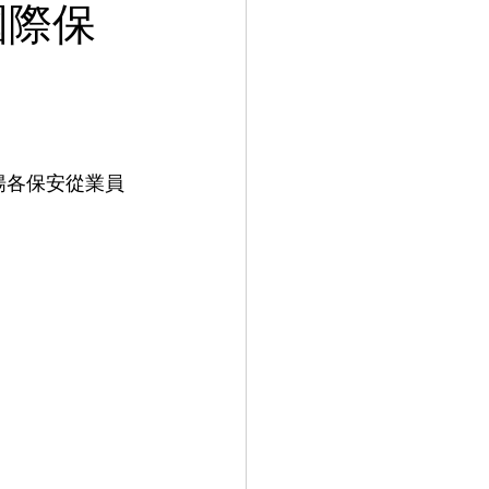
國際保
揚各保安從業員