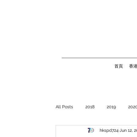
首頁
香
All Posts
2018
2019
202
hkspd724
Jun 12, 