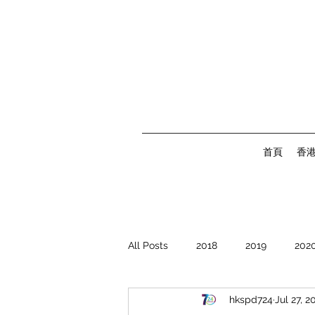
首頁
香
All Posts
2018
2019
202
hkspd724
Jul 27, 2